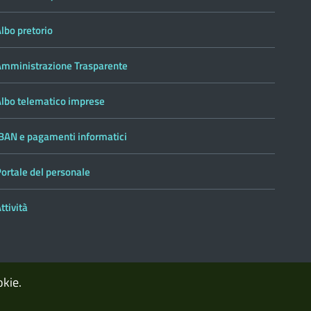
lbo pretorio
Amministrazione Trasparente
Albo telematico imprese
IBAN e pagamenti informatici
ortale del personale
ttività
okie.
Accedi con il tuo account