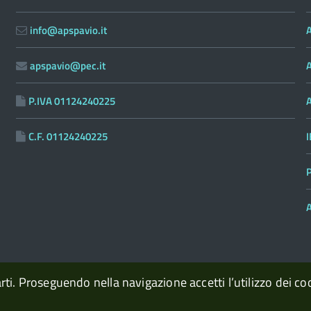
info@apspavio.it
A
apspavio@pec.it
P.IVA 01124240225
C.F. 01124240225
P
A
arti. Proseguendo nella navigazione accetti l’utilizzo dei co
con il supporto di
Pa
OpenContent Scarl