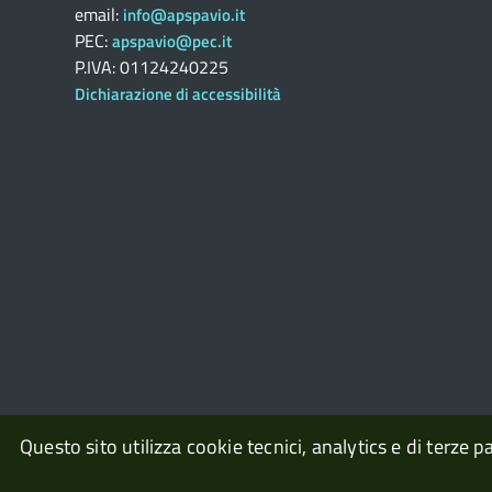
email:
info@apspavio.it
PEC:
apspavio@pec.it
P.IVA: 01124240225
Dichiarazione di accessibilità
Questo sito utilizza cookie tecnici, analytics e di terze p
© 2026
A.P.S.P. UBALDO CAMPAGNOLA
powered by
Open