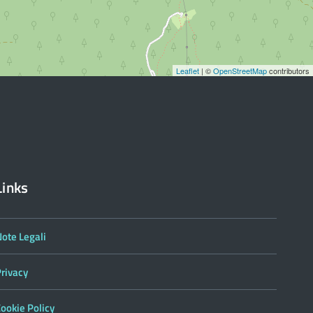
Leaflet
| ©
OpenStreetMap
contributors
Links
ote Legali
Privacy
ookie Policy