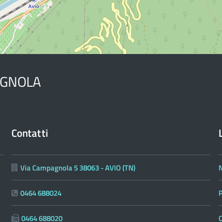
AGNOLA
Contatti
Via Campagnola 5 38063 - AVIO (TN)
N
0464 688024
0464 688020
C