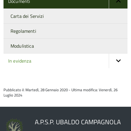
Documenti
Carta dei Servizi
Regolamenti
Modulistica
In evidenza
torna
all'inizio
Pubblicato il: Martedì, 28 Gennaio 2020 - Ultima modifica: Venerdì, 26
del
Luglio 2024
contenuto
A.P.S.P. UBALDO CAMPAGNOLA