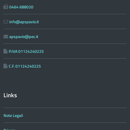
0464 688020
info@apspavio.it
apspavio@pec.it
P.IVA 01124240225
C.F. 01124240225
Links
Note Legali