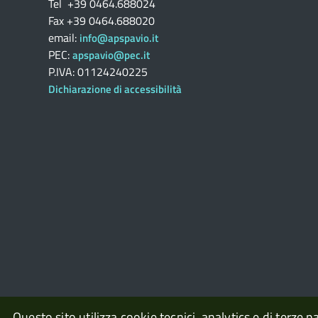
Tel +39 0464.688024
Fax +39 0464.688020
email:
info@apspavio.it
PEC:
apspavio@pec.it
P.IVA: 01124240225
Dichiarazione di accessibilità
Questo sito utilizza cookie tecnici, analytics e di terze p