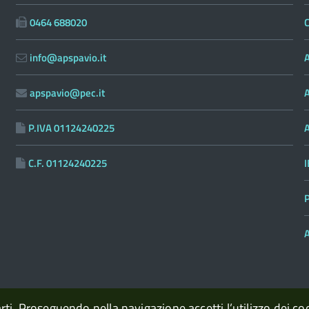
0464 688020
C
info@apspavio.it
A
apspavio@pec.it
P.IVA 01124240225
C.F. 01124240225
P
A
arti. Proseguendo nella navigazione accetti l’utilizzo dei co