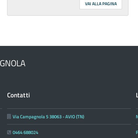
VAI ALLA PAGINA
AGNOLA
Contatti
Via Campagnola 5 38063 - AVIO (TN)
N
0464 688024