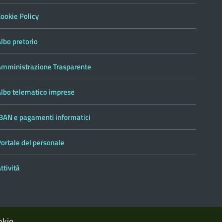
ookie Policy
lbo pretorio
Amministrazione Trasparente
Albo telematico imprese
IBAN e pagamenti informatici
ortale del personale
ttività
okie.