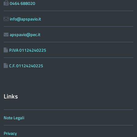
0464 688020
info@apspavio.it
apspavio@pec.it
P.IVA 01124240225
C.F. 01124240225
Links
Note Legali
Privacy