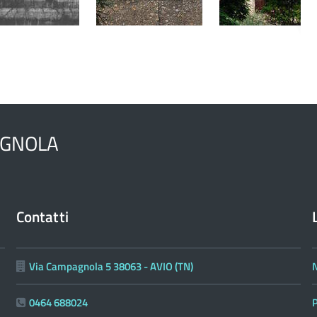
AGNOLA
Contatti
Via Campagnola 5 38063 - AVIO (TN)
N
0464 688024