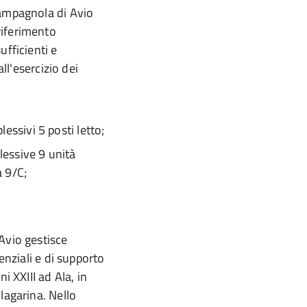
Campagnola di Avio
riferimento
ufficienti e
all'esercizio dei
essivi 5 posti letto;
lessive 9 unità
a 9/C;
Avio gestisce
enziali e di supporto
i XXIII ad Ala, in
lagarina. Nello