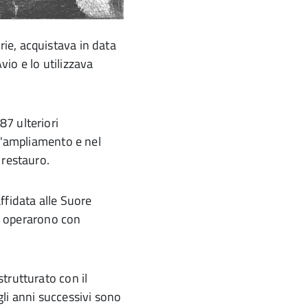
ie, acquistava in data
a
io e lo utilizzava
d
7 ulteriori
 l'ampliamento e nel
 restauro.
ffidata alle Suore
he operarono con
trutturato con il
li anni successivi sono