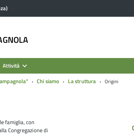
nza)
PAGNOLA
Attività
 Campagnola"
Chi siamo
La struttura
Origini
le famiglia, con
alla Congregazione di