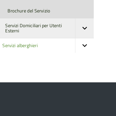
Brochure del Servizio
Servizi Domiciliari per Utenti
Esterni
Servizi alberghieri
torna
ll'inizio
el
contenuto