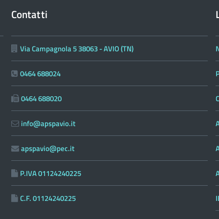
Contatti
Via Campagnola 5 38063 - AVIO (TN)
N
0464 688024
0464 688020
C
info@apspavio.it
A
apspavio@pec.it
P.IVA 01124240225
C.F. 01124240225