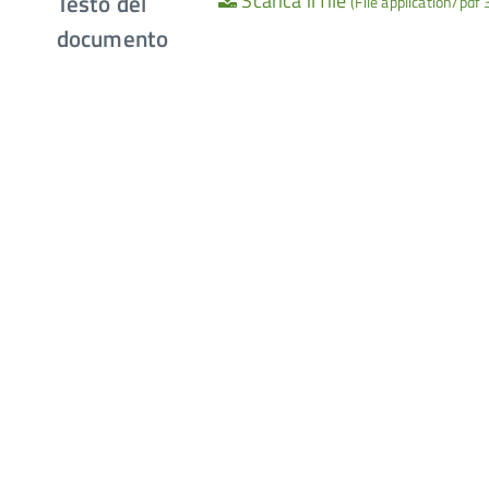
Testo del
Scarica il file
(File application/pdf
documento