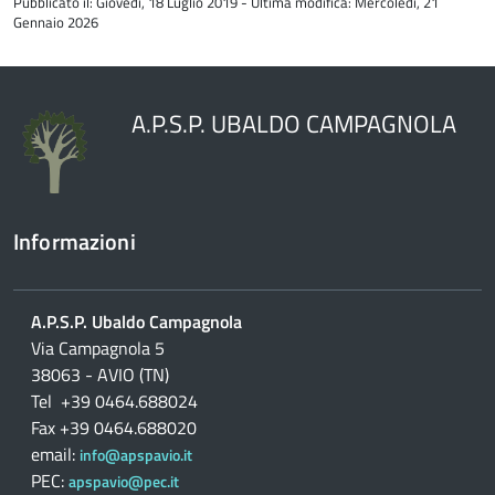
Pubblicato il: Giovedì, 18 Luglio 2019 - Ultima modifica: Mercoledì, 21
del
Gennaio 2026
contenuto
A.P.S.P. UBALDO CAMPAGNOLA
Informazioni
A.P.S.P. Ubaldo Campagnola
Via Campagnola 5
38063 - AVIO (TN)
Tel +39 0464.688024
Fax +39 0464.688020
email:
info@apspavio.it
PEC:
apspavio@pec.it